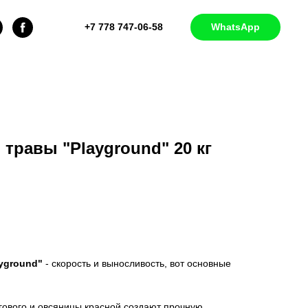
+7 778 747-06-58
WhatsApp
 травы "Playground" 20 кг
yground"
- скорость и выносливость, вот основные
гового и овсяницы красной создают прочную