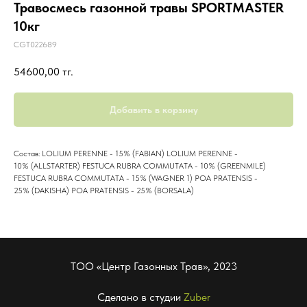
Травосмесь газонной травы SPORTMASTER
10кг
CGT022689
54600,00
тг.
Добавить в корзину
Состав: LOLIUM PERENNE - 15% (FABIAN) LOLIUM PERENNE -
10% (ALLSTARTER) FESTUCA RUBRA COMMUTATA - 10% (GREENMILE)
FESTUCA RUBRA COMMUTATA - 15% (WAGNER 1) POA PRATENSIS -
25% (DAKISHA) POA PRATENSIS - 25% (BORSALA)
ТОО «Центр Газонных Трав», 2023
Сделано в студии
Zuber